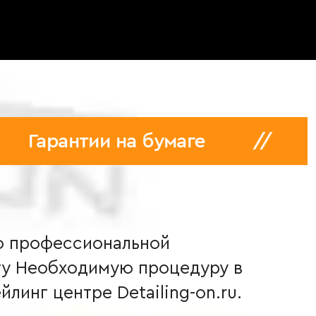
е
//
500+ живых отзывов 
ю профессиональной
ту Необходимую процедуру в
инг центре Detailing-on.ru.