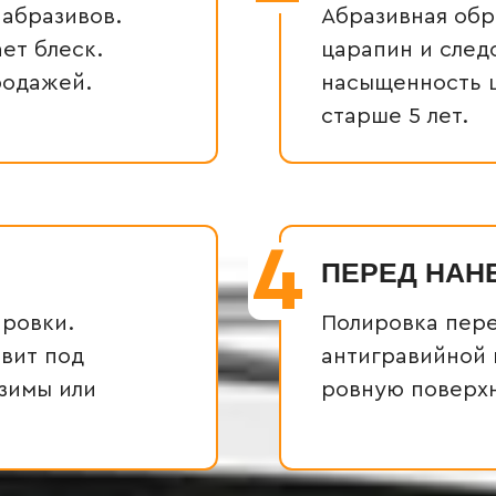
 абразивов.
Абразивная обр
ет блеск.
царапин и след
родажей.
насыщенность ц
старше 5 лет.
4
ПЕРЕД НАН
ировки.
Полировка пере
вит под
антигравийной 
 зимы или
ровную поверхн