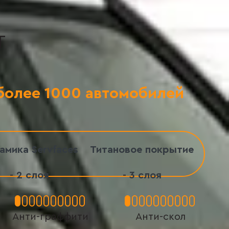
Т
более 1000 автомобилей
амика Servfaces
Титановое покрытие
- 2 слоя
- 3 слоя
Анти-граффити
Анти-скол