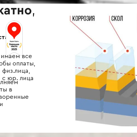
катно
,
ставы
имаем все
обы оплаты,
 физ.лица,
и с юр. лица
лняем
ты в
воренные
и