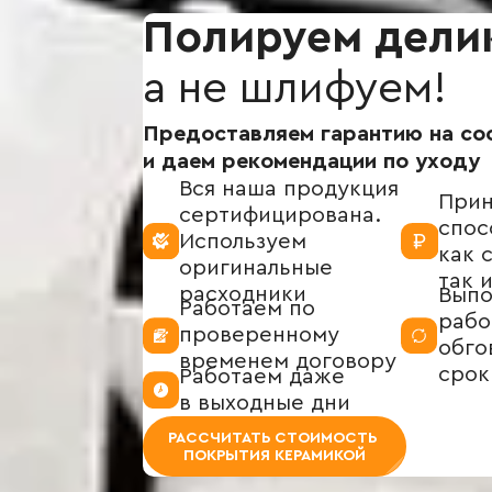
Полируем дели
а не шлифуем!
Предоставляем гарантию на со
и даем рекомендации по уходу
Вся наша продукция
Прин
сертифицирована.
спос
Используем
как с
оригинальные
так 
расходники
Выпо
Работаем по
рабо
проверенному
обго
временем договору
срок
Работаем даже
в выходные дни
РАССЧИТАТЬ СТОИМОСТЬ
ПОКРЫТИЯ КЕРАМИКОЙ