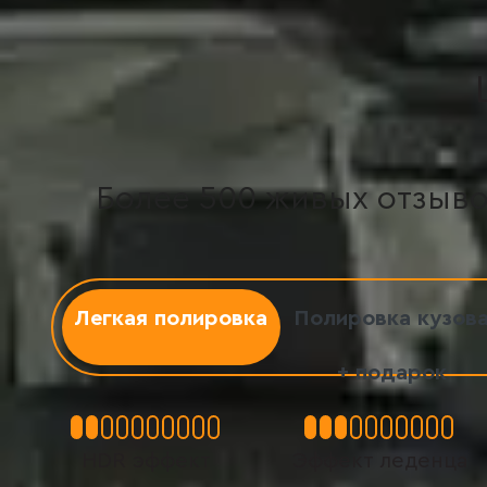
Более 500 живых отзыво
Легкая полировка
Полировка кузов
+ подарок
+ подарок
HDR эффект
Эффект леденца