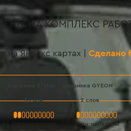
ЦЕНЫ НА КОМПЛЕКС РАБО
в на Яндекс картах |
Сделано 
а
Керамика Krytex
Керамика GYEON
Кер
- 3 слоя
- 2 слоя
Эффект лотоса
Анти-царапины