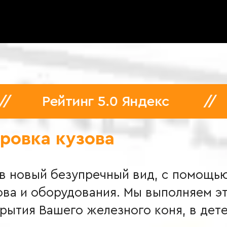
кой ClearPlex
декс
//
Гарантии на бумаг
ровка кузова
в новый безупречный вид, с помощь
ова и оборудования. Мы выполняем э
ытия Вашего железного коня, в детейл