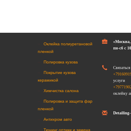
«Москва,
Оклейка полиуретановой
пн-сб с 10
пленкой
Полировка кузова
Связаться
Покрытие кузова
+7916091
керамикой
услуги
+7977190
Химчистка салона
оклейку а
Полировка и защита фар
пленкой
Detailing
Антихром авто
Тюнинг оптики и замена