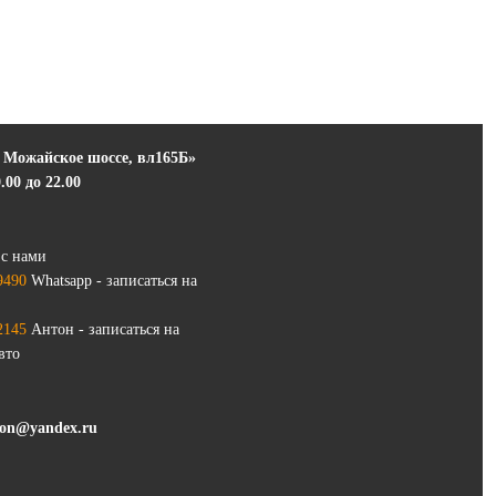
 Можайское шоссе, вл165Б»
.00 до 22.00
 с нами
9490
Whatsapp - записаться на
2145
Антон - записаться на
вто
-on@yandex.ru