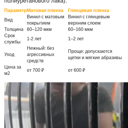
полиуретанового лака).
Параметр
Матовая пленка
Глянцевая пленка
Винил с матовым
Винил с глянцевым
Вид
покрытием
верхним слоем
Толщина
60–120 мкм
60–160 мкм
Срок
1-2 лет
1–2 лет
службы
Нежный: без
Проще: допускаются
Уход
агрессивных
щетки и мягкие абразивы
средств
Цена за
от 700 ₽
от 600 ₽
м2