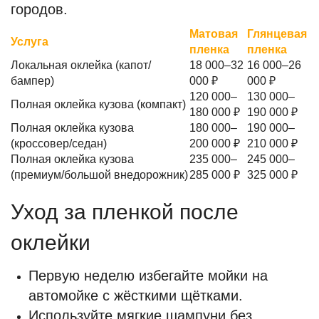
городов.
Матовая
Глянцевая
Услуга
пленка
пленка
Локальная оклейка (капот/
18 000–32
16 000–26
бампер)
000 ₽
000 ₽
120 000–
130 000–
Полная оклейка кузова (компакт)
180 000 ₽
190 000 ₽
Полная оклейка кузова
180 000–
190 000–
(кроссовер/седан)
200 000 ₽
210 000 ₽
Полная оклейка кузова
235 000–
245 000–
(премиум/большой внедорожник)
285 000 ₽
325 000 ₽
Уход за пленкой после
оклейки
Первую неделю избегайте мойки на
автомойке с жёсткими щётками.
Используйте мягкие шампуни без