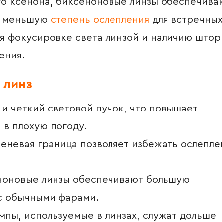
ого ксенона, биксеноновые линзы обеспечива
 и меньшую
степень ослепления
для встречны
ря фокусировке света линзой и наличию штор
ения.
 линз
и четкий световой пучок, что повышает
 в плохую погоду.
еневая граница позволяет избежать ослепле
оновые линзы обеспечивают большую
с обычными фарами.
пы, используемые в линзах, служат дольше