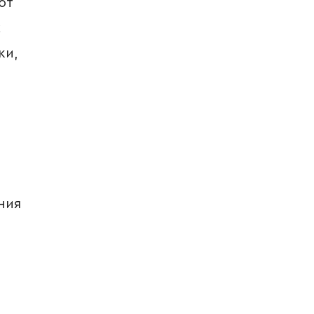
ют
х
ки,
ния